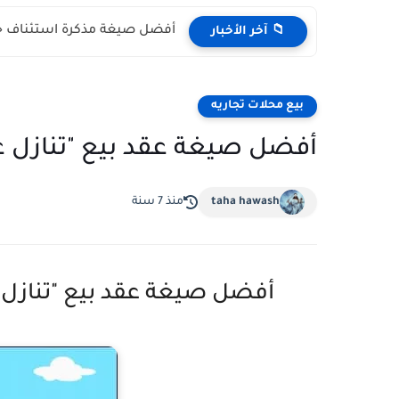
أفضل صيغة مذكرة استئناف حك
📁 آخر الأخبار
بيع محلات تجاريه
أفضل صيغة عقد بيع "تنازل ع
taha hawash
منذ 7 سنة
أفضل صيغة عقد بيع "تنازل 