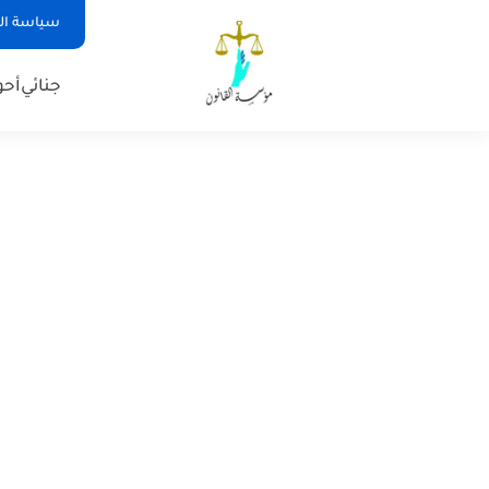
سياسة ا
جنائي
أح