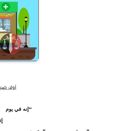
أفضل صيغة عقد بيع "تن
أولا: صي
إنه في يوم 
**
إت