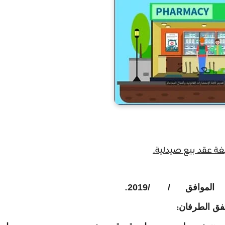
ازل عن"صيدلية تمليك أومؤجرة بالجدك.
غة عقد بيع صيدلية.
الموافق / /2019
.
فق الطرفان
: