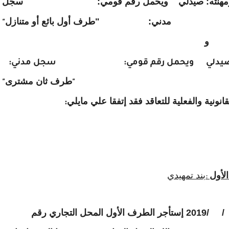
ه: صيدلي ويحمل رقم قومي: سجل
مدني: "طرف أول بائع أو متنازل
"
و
يدلي ويحمل رقم قومي: سجل مدني:
طرف ثان مشترى
"
"
قانونية والفعلية للتعاقد فقد إتفقا علي مايلي
:
الأول
بند تمهيدي
:
بموجب عقد إيجار مؤرخ في يوم الموافق / /2019 إستأجر الطرف الأول المحل التجاري رقم